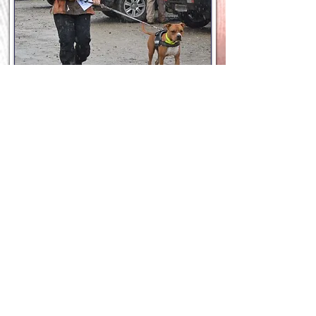
Dr, med. vet Sandra Boutellier
Zuchtwartin
Müslen 13
5406 Rütihof
+41 (0)79 623 84 68
Mail